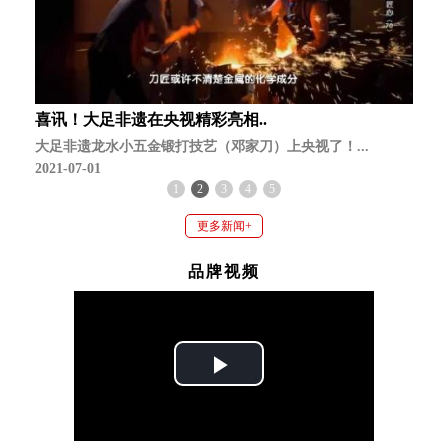
喜讯！大足非遗在央视精彩亮相..
大足非遗龙水小五金锻打技艺（邓家刀）上央视了！...
2021-07-01
1
2
3
4
5
更多新闻+
品牌视频
Play
Video