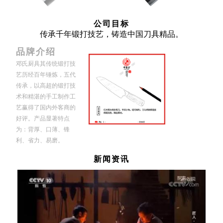
公司目标
传承千年锻打技艺，铸造中国刀具精品。
品牌介绍
邓氏厨具其传统锻打技
艺历经百年锤炼，五代
传承，以高超的锻打技
术和精湛的手工制作工
艺赢得了国内外客商的
好评。产品显著特点
为：背厚、口薄、锋
利、省力、易磨。
新闻资讯