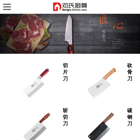
1
切
砍
片
骨
刀
刀
斩
碳
切
钢
刀
刀