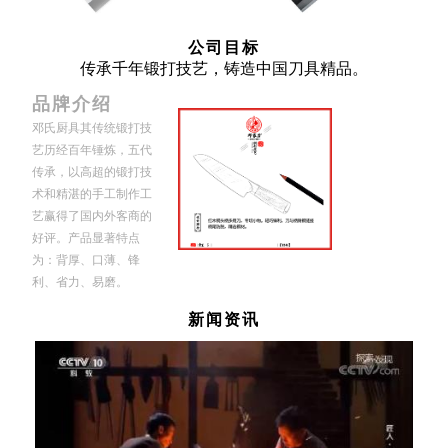
公司目标
传承千年锻打技艺，铸造中国刀具精品。
品牌介绍
邓氏厨具其传统锻打技
艺历经百年锤炼，五代
传承，以高超的锻打技
术和精湛的手工制作工
艺赢得了国内外客商的
好评。产品显著特点
为：背厚、口薄、锋
利、省力、易磨。
新闻资讯