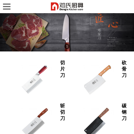
1
切
砍
片
骨
刀
刀
斩
碳
切
钢
刀
刀