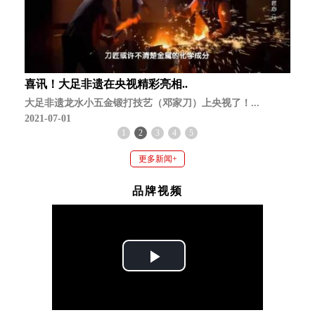
喜讯！大足非遗在央视精彩亮相..
大足非遗龙水小五金锻打技艺（邓家刀）上央视了！...
2021-07-01
1
2
3
4
5
更多新闻+
品牌视频
Play
Video