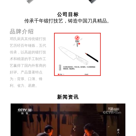
公司目标
传承千年锻打技艺，铸造中国刀具精品。
品牌介绍
邓氏厨具其传统锻打技
艺历经百年锤炼，五代
传承，以高超的锻打技
术和精湛的手工制作工
艺赢得了国内外客商的
好评。产品显著特点
为：背厚、口薄、锋
利、省力、易磨。
新闻资讯