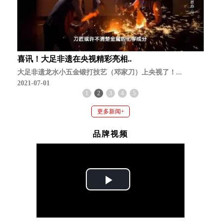
喜讯！大足非遗在央视精彩亮相..
大足非遗龙水小五金锻打技艺（邓家刀）上央视了！...
2021-07-01
1
2
3
4
5
更多新闻+
品牌视频
Play
Video