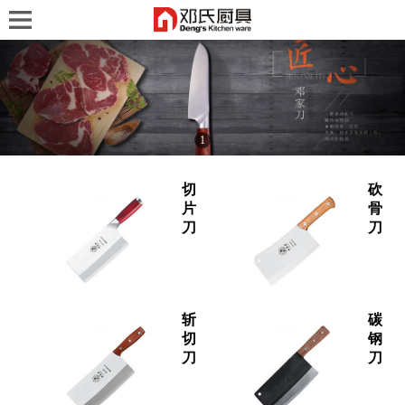
1
切
砍
片
骨
刀
刀
斩
碳
切
钢
刀
刀