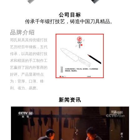
公司目标
传承千年锻打技艺，铸造中国刀具精品。
品牌介绍
邓氏厨具其传统锻打技
艺历经百年锤炼，五代
传承，以高超的锻打技
术和精湛的手工制作工
艺赢得了国内外客商的
好评。产品显著特点
为：背厚、口薄、锋
利、省力、易磨。
新闻资讯