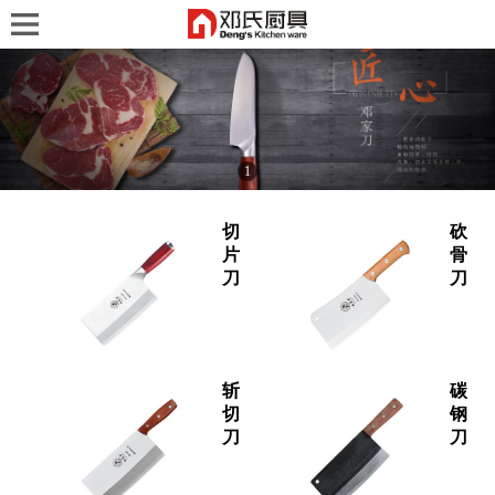
1
切
砍
片
骨
刀
刀
斩
碳
切
钢
刀
刀