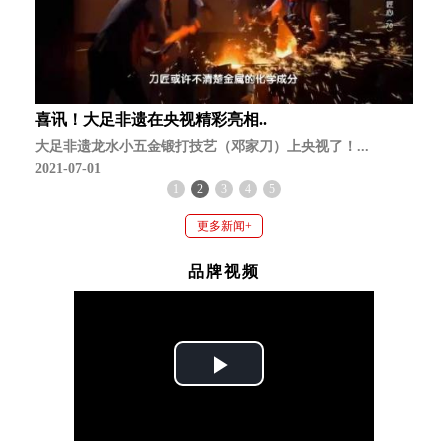
喜讯！大足非遗在央视精彩亮相..
大足非遗龙水小五金锻打技艺（邓家刀）上央视了！...
2021-07-01
1
2
3
4
5
更多新闻+
品牌视频
Play
Video